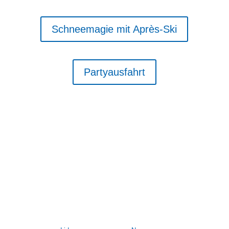
Schneemagie mit Après-Ski
Partyausfahrt
31.01 &
01.02.2026 –
Skikurs im
heimischen
Gelände