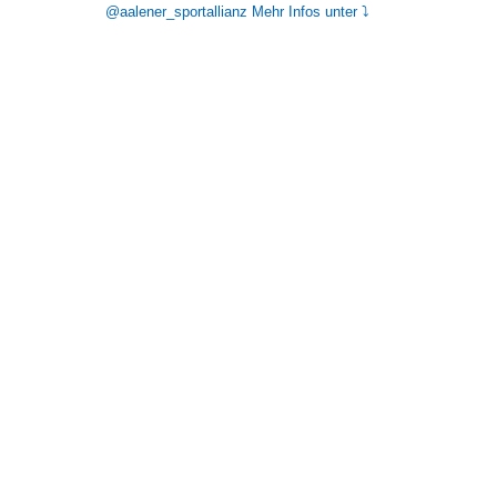
@aalener_sportallianz
Mehr Infos unter ⤵️