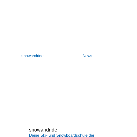
Mehr dazu hier
Neue Homepage
ist online
von
snowandride
|
5. November 2024
|
News
| 0
Kommentieren
NEUE HOMEPAGE IST ONLINEPüntklich zum Start der
neuen Saison hat die Homepage ein kleines Update
bekommen. Diese kommt nun im neuen Look daher und ist
bereit für die kommende Winter Saison. Neu ist auch in
diesem Jahr das Tool über welches ihr euch zu den
Ausfahrten...
Mehr dazu hier
snowandride
Deine Ski- und Snowboardschule der