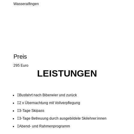
Wasseralfingen
Preis
295 Euro
LEISTUNGEN

Busfahrt nach Biberwier und zurück

2 x Übernachtung mit Vollverpflegung

3-Tage Skipass

3-Tage Betreuung durch ausgebildete Skilehrer:innen

Abend- und Rahmenprogramm