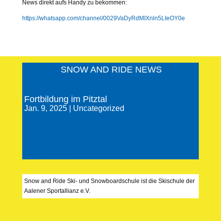
News direkt aufs Handy zu bekommen:
https://whatsapp.com/channel/0029VaDyRdMIXnln5LIeOY0e
SNOW AND RIDE NEWS
Fortbildung im Pitztal
Jan. 9, 2025
|
Uncategorized
« Ältere Einträge
Snow and Ride Ski- und Snowboardschule ist die Skischule der
Aalener Sportallianz e.V.